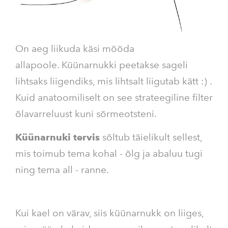
On aeg liikuda käsi mööda
allapoole. Küünarnukki peetakse sageli
lihtsaks liigendiks, mis lihtsalt liigutab kätt :) .
Kuid anatoomiliselt on see strateegiline filter
õlavarreluust kuni sõrmeotsteni.
Küünarnuki tervis
sõltub täielikult sellest,
mis toimub tema kohal - õlg ja abaluu tugi
ning tema all - ranne.
Kui kael on värav, siis küünarnukk on liiges,