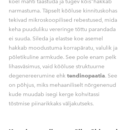
koel mahti taastuda ja tugev köis"hakkab
narmastuma. Täpselt kõõluse kinnituskohas
tekivad mikroskoopilised rebestused, mida
keha puuduliku vereringe tõttu parandada
ei suuda. Sileda ja elastse koe asemel
hakkab moodustuma korrapäratu, valulik ja
põletikuline armkude. See pole enam pelk
lihasväsimus, vaid kõõluse struktuurne
degenereerumine ehk
tendinopaatia
. See
on põhjus, miks mehaaniliselt nõrgenenud
kude muudab isegi kerge kohvitassi
tõstmise piinarikkaks väljakutseks.