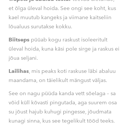
et õlga üleval hoida. See ongi see koht, kus
kael muutub kangeks ja viimane kaitseliin
lõualuus surutakse kokku.
Biitseps
püüab kogu raskust isoleeritult
üleval hoida, kuna käsi pole sirge ja raskus ei
jõua seljani.
Lailihas
, mis peaks koti raskuse läbi abaluu
maandama, on täielikult mängust väljas.
See on nagu püüda kanda vett sõelaga – sa
võid küll kõvasti pingutada, aga suurem osa
su jõust hajub kuhugi pingesse, jõudmata
kunagi sinna, kus see tegelikult tööd teeks.