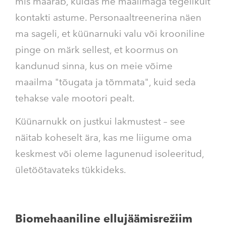
mis määrab, kuidas me maailmaga tegelikult
kontakti astume. Personaaltreenerina näen
ma sageli, et küünarnuki valu või krooniline
pinge on märk sellest, et koormus on
kandunud sinna, kus on meie võime
maailma "tõugata ja tõmmata", kuid seda
tehakse vale mootori pealt.
Küünarnukk on justkui lakmustest – see
näitab koheselt ära, kas me liigume oma
keskmest või oleme lagunenud isoleeritud,
ületöötavateks tükkideks.
Biomehaaniline ellujäämisrežiim