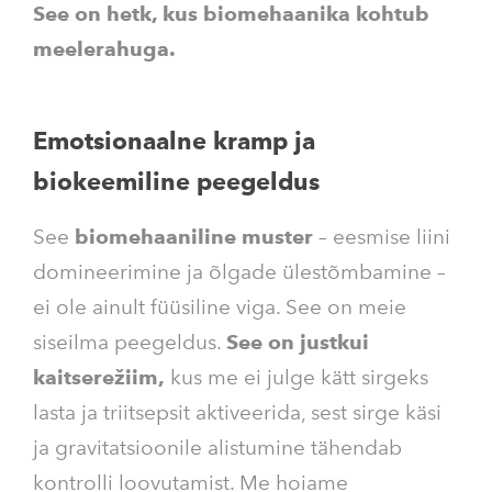
See on hetk, kus biomehaanika kohtub
meelerahuga.
Emotsionaalne kramp ja
biokeemiline peegeldus
See
biomehaaniline muster
– eesmise liini
domineerimine ja õlgade ülestõmbamine –
ei ole ainult füüsiline viga. See on meie
siseilma peegeldus.
See on justkui
kaitserežiim,
kus me ei julge kätt sirgeks
lasta ja triitsepsit aktiveerida, sest sirge käsi
ja gravitatsioonile alistumine tähendab
kontrolli loovutamist. Me hoiame