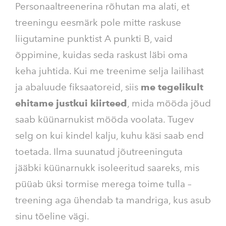
Personaaltreenerina rõhutan ma alati, et
treeningu eesmärk pole mitte raskuse
liigutamine punktist A punkti B, vaid
õppimine, kuidas seda raskust läbi oma
keha juhtida. Kui me treenime selja lailihast
ja abaluude fiksaatoreid, siis
me tegelikult
ehitame justkui kiirteed
, mida mööda jõud
saab küünarnukist mööda voolata. Tugev
selg on kui kindel kalju, kuhu käsi saab end
toetada. Ilma suunatud jõutreeninguta
jääbki küünarnukk isoleeritud saareks, mis
püüab üksi tormise merega toime tulla –
treening aga ühendab ta mandriga, kus asub
sinu tõeline vägi.