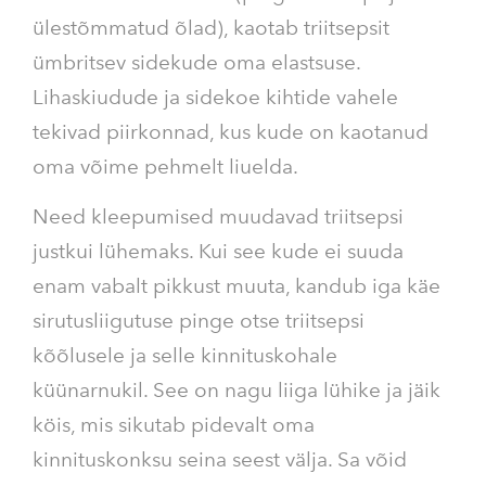
ülestõmmatud õlad), kaotab triitsepsit
ümbritsev sidekude oma elastsuse.
Lihaskiudude ja sidekoe kihtide vahele
tekivad piirkonnad, kus kude on kaotanud
oma võime pehmelt liuelda.
Need kleepumised muudavad triitsepsi
justkui lühemaks. Kui see kude ei suuda
enam vabalt pikkust muuta, kandub iga käe
sirutusliigutuse pinge otse triitsepsi
kõõlusele ja selle kinnituskohale
küünarnukil. See on nagu liiga lühike ja jäik
köis, mis sikutab pidevalt oma
kinnituskonksu seina seest välja. Sa võid