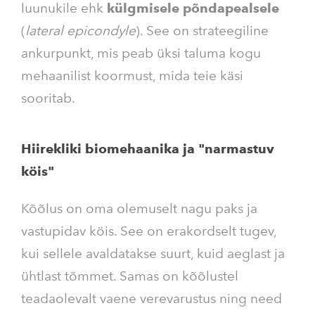
luunukile ehk
külgmisele põndapealsele
(
lateral epicondyle
). See on strateegiline
ankurpunkt, mis peab üksi taluma kogu
mehaanilist koormust, mida teie käsi
sooritab.
Hiirekliki biomehaanika ja "narmastuv
köis"
Kõõlus on oma olemuselt nagu paks ja
vastupidav köis. See on erakordselt tugev,
kui sellele avaldatakse suurt, kuid aeglast ja
ühtlast tõmmet. Samas on kõõlustel
teadaolevalt vaene verevarustus ning need