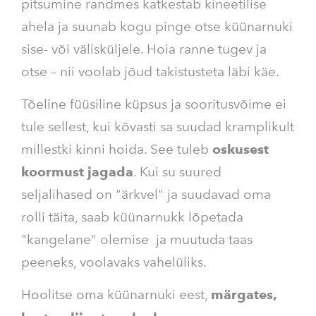
pitsumine randmes katkestab kineetilise
ahela ja suunab kogu pinge otse küünarnuki
sise- või välisküljele. Hoia ranne tugev ja
otse – nii voolab jõud takistusteta läbi käe.
Tõeline füüsiline küpsus ja sooritusvõime ei
tule sellest, kui kõvasti sa suudad kramplikult
millestki kinni hoida. See tuleb
oskusest
koormust jagada
. Kui su suured
seljalihased on "ärkvel" ja suudavad oma
rolli täita, saab küünarnukk lõpetada
"kangelane" olemise ja muutuda taas
peeneks, voolavaks vahelüliks.
Hoolitse oma küünarnuki eest,
märgates,