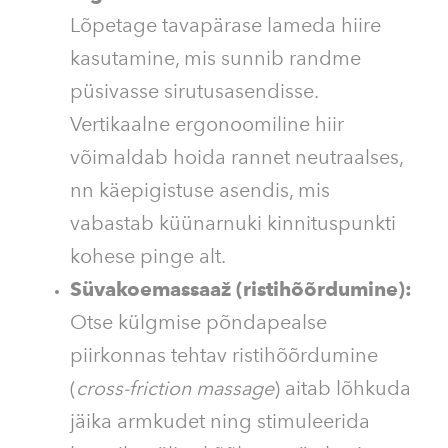
Lõpetage tavapärase lameda hiire
kasutamine, mis sunnib randme
püsivasse sirutusasendisse.
Vertikaalne ergonoomiline hiir
võimaldab hoida rannet neutraalses,
nn käepigistuse asendis, mis
vabastab küünarnuki kinnituspunkti
kohese pinge alt.
Süvakoemassaaž (ristihõõrdumine):
Otse külgmise põndapealse
piirkonnas tehtav ristihõõrdumine
(
cross-friction massage
) aitab lõhkuda
jäika armkudet ning stimuleerida