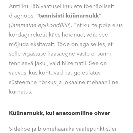
Arstlikul läbivaatusel kuulete tõenäoliselt
diagnoosi
"tennisisti küünarnukk"
(
lateraalne epikondüliit
). Ent kui te pole elus
kordagi reketit käes hoidnud, võib see
mõjuda eksitavalt. Tõde on aga selles, et
selle vigastuse kaasaegne vaste ei sünni
tenniseväljakul, vaid hiirematil. See on
vaevus, kus kohtuvad kaugeleulatuv
süsteemne nõrkus ja lokaalne mehaaniline
kurnatus.
Küünarnukk, kui anatoomiline ohver
Sidekoe ja biomehaanika vaatepunktist ei