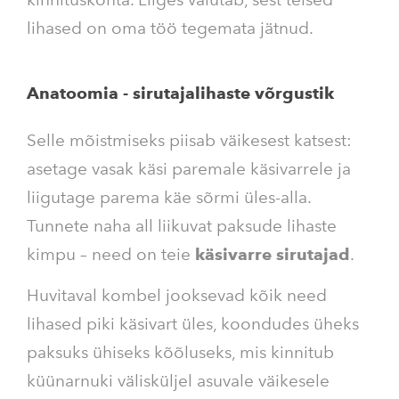
lihased on oma töö tegemata jätnud.
Anatoomia - sirutajalihaste võrgustik
Selle mõistmiseks piisab väikesest katsest:
asetage vasak käsi paremale käsivarrele ja
liigutage parema käe sõrmi üles-alla.
Tunnete naha all liikuvat paksude lihaste
kimpu – need on teie
käsivarre sirutajad
.
Huvitaval kombel jooksevad kõik need
lihased piki käsivart üles, koondudes üheks
paksuks ühiseks kõõluseks, mis kinnitub
küünarnuki välisküljel asuvale väikesele