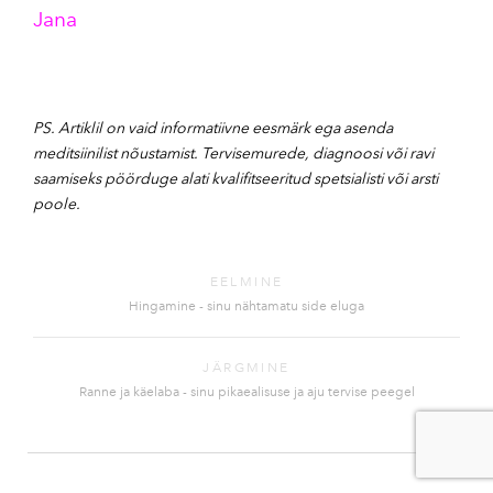
Jana
PS. Artiklil on vaid informatiivne eesmärk ega asenda
meditsiinilist nõustamist. Tervisemurede, diagnoosi või ravi
saamiseks pöörduge alati kvalifitseeritud spetsialisti või arsti
poole.
EELMINE
Hingamine - sinu nähtamatu side eluga
JÄRGMINE
Ranne ja käelaba - sinu pikaealisuse ja aju tervise peegel