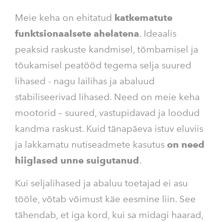
Meie keha on ehitatud
katkematute
funktsionaalsete ahelatena
. Ideaalis
peaksid raskuste kandmisel, tõmbamisel ja
tõukamisel peatööd tegema selja suured
lihased - nagu lailihas ja abaluud
stabiliseerivad lihased. Need on meie keha
mootorid – suured, vastupidavad ja loodud
kandma raskust. Kuid tänapäeva istuv eluviis
ja lakkamatu nutiseadmete kasutus
on need
hiiglased unne suigutanud
.
Kui seljalihased ja abaluu toetajad ei asu
tööle, võtab võimust käe eesmine liin. See
tähendab, et iga kord, kui sa midagi haarad,