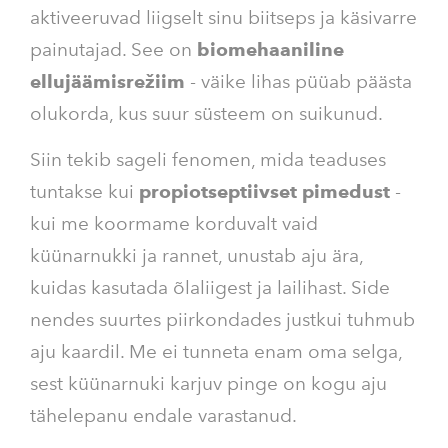
aktiveeruvad liigselt sinu biitseps ja käsivarre
painutajad. See on
biomehaaniline
ellujäämisrežiim
- väike lihas püüab päästa
olukorda, kus suur süsteem on suikunud.
Siin tekib sageli fenomen, mida teaduses
tuntakse kui
propiotseptiivset pimedust
-
kui me koormame korduvalt vaid
küünarnukki ja rannet, unustab aju ära,
kuidas kasutada õlaliigest ja lailihast. Side
nendes suurtes piirkondades justkui tuhmub
aju kaardil. Me ei tunneta enam oma selga,
sest küünarnuki karjuv pinge on kogu aju
tähelepanu endale varastanud.