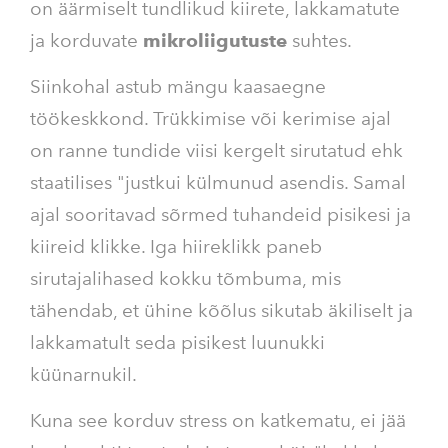
on äärmiselt tundlikud kiirete, lakkamatute
ja korduvate
mikroliigutuste
suhtes.
Siinkohal astub mängu kaasaegne
töökeskkond. Trükkimise või kerimise ajal
on ranne tundide viisi kergelt sirutatud ehk
staatilises "justkui külmunud asendis. Samal
ajal sooritavad sõrmed tuhandeid pisikesi ja
kiireid klikke. Iga hiireklikk paneb
sirutajalihased kokku tõmbuma, mis
tähendab, et ühine kõõlus sikutab äkiliselt ja
lakkamatult seda pisikest luunukki
küünarnukil.
Kuna see korduv stress on katkematu, ei jää