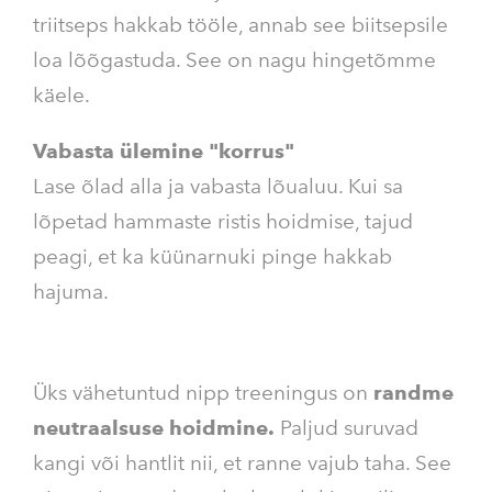
triitseps hakkab tööle, annab see biitsepsile
loa lõõgastuda. See on nagu hingetõmme
käele.
Vabasta ülemine "korrus"
Lase õlad alla ja vabasta lõualuu. Kui sa
lõpetad hammaste ristis hoidmise, tajud
peagi, et ka küünarnuki pinge hakkab
hajuma.
Üks vähetuntud nipp treeningus on
randme
neutraalsuse hoidmine.
Paljud suruvad
kangi või hantlit nii, et ranne vajub taha. See