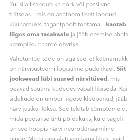
Kui siia lisandub ka nõrk või passiivne
triitseps – mis on anatoomiliselt loodud
küünarnukki tagantpoolt toetama –
kaotab
liiges oma tasakaalu
ja jääb eesmise ahela
krampliku haarde ohvriks.
Vähetuntud tõde on aga see, et küünarnukk
on närvisüsteemi logistiline pudelikael.
Siit
jooksevad läbi suured närvitüved
, mis
peavad suutma kudedes vabalt libiseda. Kui
sidekude on ümber liigese kleepunud, jääb
närv justkui lõksu. See tekitab sümptomeid,
mida peetakse tihti põletikuks, kuid sageli
on see hoopis närvi neurodünaamiline
pinge. Me ei pea alati venitama lihast, vaid