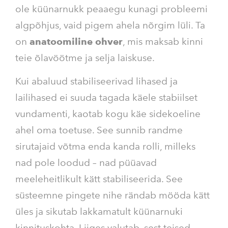
ole küünarnukk peaaegu kunagi probleemi
algpõhjus, vaid pigem ahela nõrgim lüli. Ta
on
anatoomiline ohver
, mis maksab kinni
teie õlavöötme ja selja laiskuse.
Kui abaluud stabiliseerivad lihased ja
lailihased ei suuda tagada käele stabiilset
vundamenti, kaotab kogu käe sidekoeline
ahel oma toetuse. See sunnib randme
sirutajaid võtma enda kanda rolli, milleks
nad pole loodud – nad püüavad
meeleheitlikult kätt stabiliseerida. See
süsteemne pingete nihe rändab mööda kätt
üles ja sikutab lakkamatult küünarnuki
kinnituskohta. Liiges valutab, sest teised