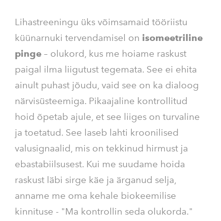
Lihastreeningu üks võimsamaid tööriistu
küünarnuki tervendamisel on
isomeetriline
pinge
– olukord, kus me hoiame raskust
paigal ilma liigutust tegemata. See ei ehita
ainult puhast jõudu, vaid see on ka dialoog
närvisüsteemiga. Pikaajaline kontrollitud
hoid õpetab ajule, et see liiges on turvaline
ja toetatud. See laseb lahti kroonilised
valusignaalid, mis on tekkinud hirmust ja
ebastabiilsusest. Kui me suudame hoida
raskust läbi sirge käe ja ärganud selja,
anname me oma kehale biokeemilise
kinnituse - "Ma kontrollin seda olukorda."