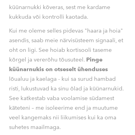
küünarnukki kõveras, sest me kardame
kukkuda või kontrolli kaotada.
Kui me oleme selles pidevas "haara ja hoia"
asendis, saab meie närvisüsteem signaali, et
oht on ligi. See hoiab kortisooli taseme
kõrgel ja vererõhu tõusuteel.
Pinge
küünarnukis on otseselt ühenduses
lõualuu ja kaelaga - kui sa surud hambad
risti, lukustuvad ka sinu õlad ja küünarnukid.
See katkestab vaba voolamise südamest
käteteni – me isoleerime end ja muutume
veel kangemaks
nii liikumises kui ka oma
suhetes maailmaga.