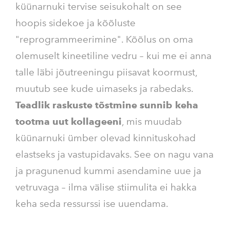
küünarnuki tervise seisukohalt on see
hoopis sidekoe ja kõõluste
"reprogrammeerimine". Kõõlus on oma
olemuselt kineetiline vedru – kui me ei anna
talle läbi jõutreeningu piisavat koormust,
muutub see kude uimaseks ja rabedaks.
Teadlik raskuste tõstmine sunnib keha
tootma uut kollageeni
, mis muudab
küünarnuki ümber olevad kinnituskohad
elastseks ja vastupidavaks. See on nagu vana
ja pragunenud kummi asendamine uue ja
vetruvaga – ilma välise stiimulita ei hakka
keha seda ressurssi ise uuendama.