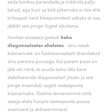
seda konksu parandada ja määrida palju
tahad, aga kuni sa köit pikemaks ei tee ehk
triitsepsit neist kleepumistest vabaks ei saa,
jääbki see pinge liigest sikutama.
Huvitav süvaseos peitub
keha
diagonaalsetes ahelates
- sinu vasak
küünarnukk on funktsionaalselt ühendatud
sinu parema puusaga. Kui parem puus on
jäik või nõrk, ei suuda keha läbi kere
stabiliseerida diagonaalset jõudu ja see
pinge maandub sageli vastaspoole
küünarnukis. Tõeline tervenemine võib
seega alata hoopis vastaspoole puusa
avamisest ja aktiveerimisest.