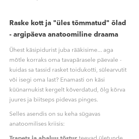
Raske kott ja "üles tõmmatud" õlad
- argipäeva anatoomiline draama
Ühest käsipidurist juba rääkisime... aga
mõtle korraks oma tavapärasele päevale -
kuidas sa tassid rasket toidukotti, sülearvutit
või isegi oma last? Enamasti on käsi
küünarnukist kergelt kõverdatud, õlg kõrva
juures ja biitseps pidevas pinges.
Selles asendis on su keha sügavas
anatoomilises kriisis:
Trapets ja abaluu tõstur
teevad ületunde,