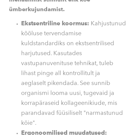
ümberkujundamist.
Ekstsentriline koormus:
Kahjustunud
kõõluse tervendamise
kuldstandardiks on ekstsentrilised
harjutused. Kasutades
vastupanuvenituse tehnikat, tuleb
lihast pinge all kontrollitult ja
aeglaselt pikendada. See sunnib
organismi looma uusi, tugevaid ja
korrapäraseid kollageenikiude, mis
parandavad füüsiliselt "narmastunud
köie".
Ergonoomilised muudatused: