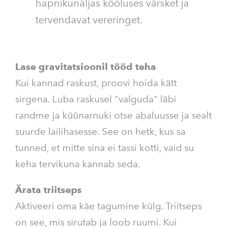
hapnikunäljas kõõluses värsket ja
tervendavat vereringet.
Lase gravitatsioonil tööd teha
Kui kannad raskust, proovi hoida kätt
sirgena. Luba raskusel "valguda" läbi
randme ja küünarnuki otse abaluusse ja sealt
suurde lailihasesse. See on hetk, kus sa
tunned, et mitte sina ei tassi kotti, vaid su
keha tervikuna kannab seda.
Ärata triitseps
Aktiveeri oma käe tagumine külg. Triitseps
on see, mis sirutab ja loob ruumi. Kui