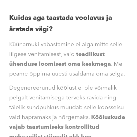
Kuidas aga taastada voolavus ja
äratada vägi?
Küünarnuki vabastamine ei alga mitte selle
liigese venitamisest, vaid
teadlikust
ühenduse loomisest oma keskmega
. Me
peame õppima uuesti usaldama oma selga.
Degenereerunud kõõlust ei ole võimalik
pelgalt venitamisega terveks ravida ning
täielik sundpuhkus muudab selle koosseisu
vaid hapramaks ja nõrgemaks.
Kõõluskude
vajab taastumiseks kontrollitud
mehaanilist stiimulit ehk koe