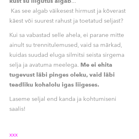
kust su liigutus algab
...
Kas see algab väikesest hirmust ja kõverast
käest või suurest rahust ja toetatud seljast?
Kui sa vabastad selle ahela, ei parane mitte
ainult su trennitulemused, vaid sa märkad,
kuidas suudad eluga silmitsi seista sirgema
selja ja avatuma meelega.
Me ei ehita
tugevust läbi pinges oleku, vaid läbi
teadliku kohalolu igas liigeses.
Laseme seljal end kanda ja kohtumiseni
saalis!
xxx