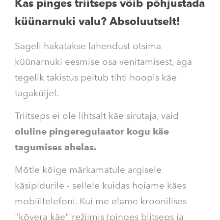
Kas pinges triitseps võib põhjustada
küünarnuki valu? Absoluutselt!
Sageli hakatakse lahendust otsima
küünarnuki eesmise osa venitamisest, aga
tegelik takistus peitub tihti hoopis käe
tagaküljel.
Triitseps ei ole lihtsalt käe sirutaja, vaid
oluline pingeregulaator kogu käe
tagumises ahelas.
Mõtle kõige märkamatule argisele
käsipidurile - sellele kuidas hoiame käes
mobiiltelefoni. Kui me elame kroonilises
"kõvera käe" režiimis (pinges biitseps ja