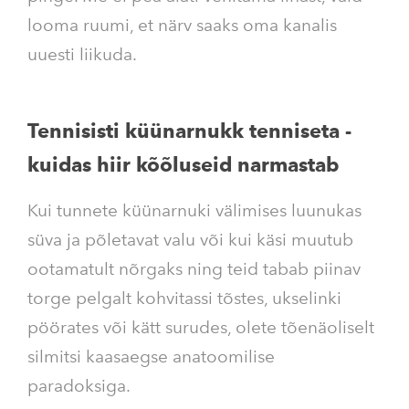
looma ruumi, et närv saaks oma kanalis
uuesti liikuda.
Tennisisti küünarnukk tenniseta -
kuidas hiir kõõluseid narmastab
Kui tunnete küünarnuki välimises luunukas
süva ja põletavat valu või kui käsi muutub
ootamatult nõrgaks ning teid tabab piinav
torge pelgalt kohvitassi tõstes, ukselinki
pöörates või kätt surudes, olete tõenäoliselt
silmitsi kaasaegse anatoomilise
paradoksiga.