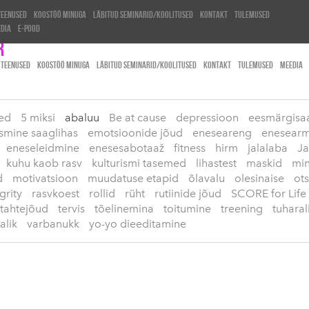
Teenused
Koostöö minuga
Läbitud seminarid/koolitused
Kontakt
Tulemused
edia
e-pood
r
TEENUSED
KOOSTÖÖ MINUGA
LÄBITUD SEMINARID/KOOLITUSED
KONTAKT
TULEMUSED
MEEDIA
sed
5 miksi
abaluu
Be at cause
depressioon
eesmärgisa
smine saaglihas
emotsioonide jõud
eneseareng
enesearm
eneseleidmine
enesesabotaaž
fitness
hirm
jalalaba
J
kuhu kaob rasv
kulturismi tasemed
lihastest
maskid
min
d
motivatsioon
muudatuse etapid
õlavalu
olesinaise
ots
grity
rasvkoest
rollid
rüht
rutiinide jõud
SCORE for Life
tahtejõud
tervis
tõelinemina
toitumine
treening
tuharal
alik
varbanukk
yo-yo dieeditamine