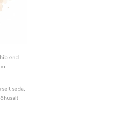
ähib end
uu
selt seda,
tõhusalt