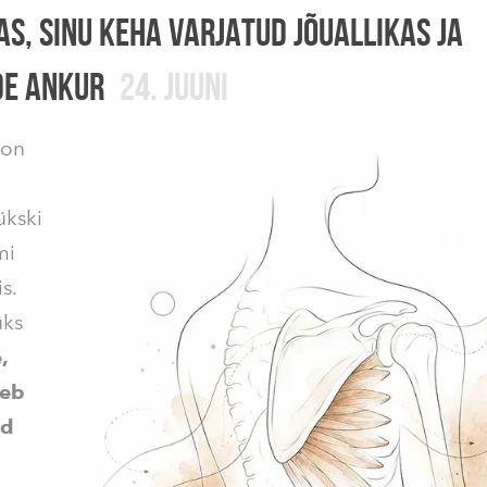
AS, SINU KEHA VARJATUD JÕUALLIKAS JA
E ANKUR
24. JUUNI
 on
ükski
mi
s.
üks
,
seb
id