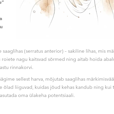
e“
a
gu
saaglihas (serratus anterior) – sakiline lihas, mis m
 roiete nagu kaitsvad sõrmed ning aitab hoida abal
vastu rinnakorvi.
äägime sellest harva, mõjutab saaglihas märkimisväär
e õlad liiguvad, kuidas jõud kehas kandub ning kui 
sutada oma ülakeha potentsiaali.