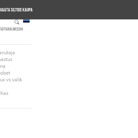
Vaata siltide kaupa
SOTSIAALMEEDIA
avutaja
astus
ana
dset
us vs valik
ihas