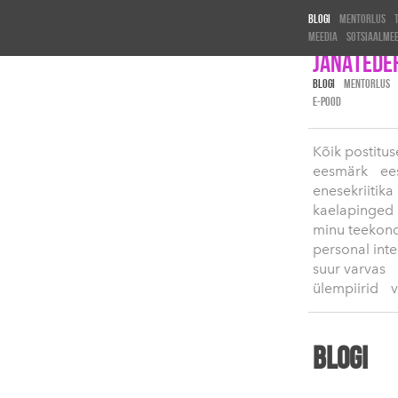
Blogi
Mentorlus
Meedia
Sotsiaalme
Janatede
BLOGI
MENTORLUS
E-POOD
Kõik postitu
eesmärk
ee
enesekriitika
kaelapinged
minu teekon
personal inte
suur varvas
ülempiirid
v
Blogi