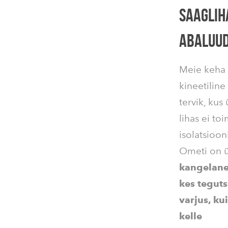
SAAGLIH
ABALUUD
Meie keha
kineetiline
tervik, kus 
lihas ei toi
isolatsiooni
Ometi on 
kangelane
kes tegut
varjus, ku
kelle