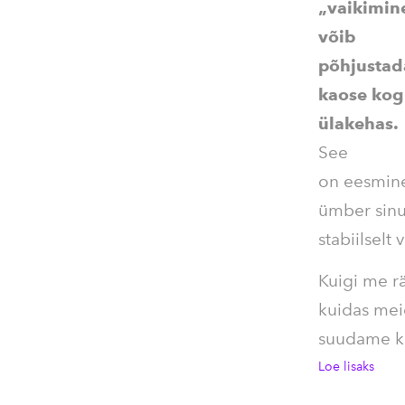
„vaikimin
võib
põhjustad
kaose ko
ülakehas.
See
on eesmine 
ümber sinu
stabiilselt 
Kuigi me r
kuidas mei
suudame ka
Loe lisaks