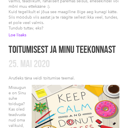
valmis, teadlikum, rahaliselt paremas seisus, enesekindel või
mõni muu ettekääne :).
Kuid tegelikult ei jõua see maagiline õige aeg kunagi kätte.
Siis möödub viis aastat ja te räägite sellest ikka veel, tundes,
et pole veel valmis.
Tundub tuttav, eks?
Loe lisaks
TOITUMISEST JA MINU TEEKONNAST
25. MAI 2020
Arutleks täna veidi toitumise teemal.
Missugun
e on Sinu
suhe
toiduga?
Kas oled
teadvusta
nud oma
valikuid,