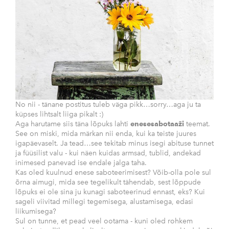
No nii - tänane postitus tuleb väga pikk…sorry…aga ju ta
küpses lihtsalt liiga pikalt :)
Aga harutame siis täna lõpuks lahti
enesesabotaaži
teemat.
See on miski, mida märkan nii enda, kui ka teiste juures
igapäevaselt. Ja tead…see tekitab minus isegi abituse tunnet
ja füüsilist valu - kui näen kuidas armsad, tublid, andekad
inimesed panevad ise endale jalga taha.
Kas oled kuulnud enese saboteerimisest? Võib-olla pole sul
õrna aimugi, mida see tegelikult tähendab, sest lõppude
lõpuks ei ole sina ju kunagi saboteerinud ennast, eks? Kui
sageli viivitad millegi tegemisega, alustamisega, edasi
liikumisega?
Sul on tunne, et pead veel ootama - kuni oled rohkem