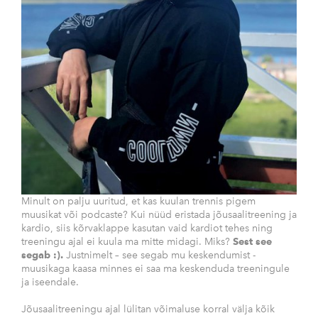
Minult on palju uuritud, et kas kuulan trennis pigem
muusikat või podcaste? Kui nüüd eristada jõusaalitreening ja
kardio, siis kõrvaklappe kasutan vaid kardiot tehes ning
treeningu ajal ei kuula ma mitte midagi. Miks?
Sest see
segab :).
Justnimelt – see segab mu keskendumist -
muusikaga kaasa minnes ei saa ma keskenduda treeningule
ja iseendale.
Jõusaalitreeningu ajal lülitan võimaluse korral välja kõik