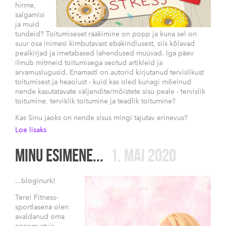
hirme,
salgamisi
ja muid
tundeid? Toitumiseset rääkimine on popp ja kuna sel on
suur osa inimesi kimbutavast ebakindlusest, siis kõlavad
pealkirjad ja imetabased lahendused müüvad. Iga päev
ilmub mitmeid toitumisega seotud artikleid ja
arvamuslugusid. Enamasti on autorid kirjutanud tervislikust
toitumisest ja heaolust - kuid kas oled kunagi mõelnud
nende kasutatavate väljendite/mõistete sisu peale - tervislik
toitumine, terviklik toitumine ja teadlik toitumine?
Kas Sinu jaoks on nende sisus mingi tajutav erinevus?
Loe lisaks
MINU ESIMENE...
1. MAI 2020
...bloginurk!
Tere! Fitness-
sportlasena olen
avaldanud oma