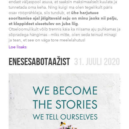
endast väljaspool asuva, et saaksin maksimaalselt kuulata ja
tunnetada oma keha. Ning kuigi ma olen tegelikult päris
osav rööprähkleja, siis tundub, et
ühe harjutuse
sooritamise ajal jälgitavaid asju on minu jaoks nii palju,
et klappidest sissetulev on juba liig
.
Otseloomulikult võib trennis käia ka niisama aju puhkamas ja
sõpradega hängimas - miks mitte, olen seda teinud minagi
ja tean, et see on väga tore meelelahutus!
Loe lisaks
ENESESABOTAAŽIST
31. JUULI 2020