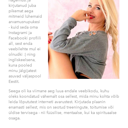
nägemust ja
kirjutanud juba
pikemat aega
mitmeid lühemaid
arvamusnupukesi
- kuid seda oma
Instagrami ja
Facebooki profiili
all, sest enda
veebilehte mul ei
olnudki :) ning
ingliskeelsena,
kuna pooled
minu jälgijatest
asuvad väljaspool
Eestit.
Seega oli ka viimane aeg luua endale veebikodu, kuhu
oleks koondatud vähemalt osa sellest, mida minu kohta võib
leida lõpututest interneti avarustest. Kirjutada plaanin
enamasti sellest, mis on seotud treeningute, toitumise või
üldise tervisega - nii füüsilise, mentaalse, kui ka spirituaalse
osaga.