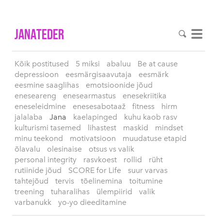
Janateder
Kõik postitused
5 miksi
abaluu
Be at cause
depressioon
eesmärgisaavutaja
eesmärk
eesmine saaglihas
emotsioonide jõud
eneseareng
enesearmastus
enesekriitika
eneseleidmine
enesesabotaaž
fitness
hirm
jalalaba
Jana
kaelapinged
kuhu kaob rasv
kulturismi tasemed
lihastest
maskid
mindset
minu teekond
motivatsioon
muudatuse etapid
õlavalu
olesinaise
otsus vs valik
personal integrity
rasvkoest
rollid
rüht
rutiinide jõud
SCORE for Life
suur varvas
tahtejõud
tervis
tõelinemina
toitumine
treening
tuharalihas
ülempiirid
valik
varbanukk
yo-yo dieeditamine